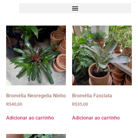
Bromélia Neoregelia Ninho
Bromélia Fasciata
R$
40,00
R$
35,00
Adicionar ao carrinho
Adicionar ao carrinho