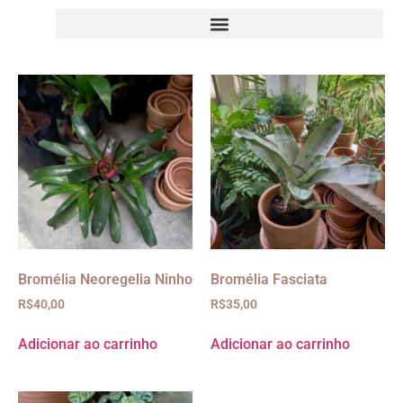
Bromélia Neoregelia Ninho
Bromélia Fasciata
R$
40,00
R$
35,00
Adicionar ao carrinho
Adicionar ao carrinho