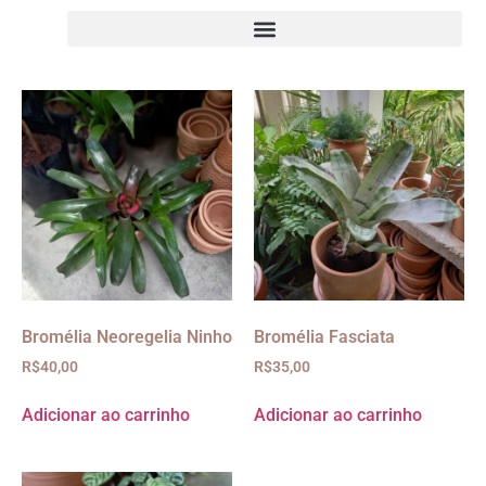
Bromélia Neoregelia Ninho
Bromélia Fasciata
R$
40,00
R$
35,00
Adicionar ao carrinho
Adicionar ao carrinho