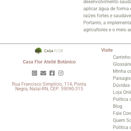
desenvolvimento saudáv
aplicar água de forma 
raízes fortes e saudáv
Portanto, a implementa
agricultores e o meio 
Visite
Carrinho
Casa Flor Ateliê Botânico
Glossári
Minha c
Paisagi
Rua Francisco Simplício, 114, Ponta
Dúvidas
Negra, Natal-RN, CEP: 59090-315
Loja Onl
Política
Blog
Fale Co
Quem S
Politica