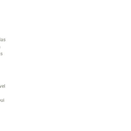
o
das
a
is
vel
bui