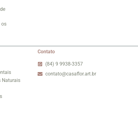
 de
 os
Contato
(84) 9 9938-3357
ntais
contato@casaflor.art.br
s Naturais
s