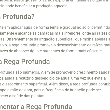
 de seca. Neste glossário, vamos explorar em detalhes o que é a
la pode beneficiar a produção agrícola.
a Profunda?
te em aplicar água de forma lenta e gradual no solo, permitind
damente e alcance as camadas mais inferiores, onde as raízes 
das. Diferentemente da irrigação superficial, que molha apenas 
solo, a rega profunda promove o desenvolvimento de raízes ma
azes de absorver água e nutrientes de forma mais eficiente.
a Rega Profunda
 profunda são inúmeros. Além de promover o crescimento saudá
ca ajuda a reduzir o desperdício de água, uma vez que evita a
 o escorrimento superficial. Além disso, a rega profunda contri
po e mão de obra, pois a frequência de irrigação pode ser
eter a saúde das plantas.
entar a Rega Profunda