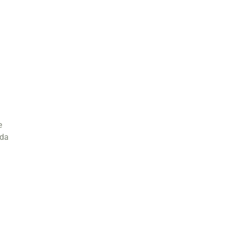
e
 da