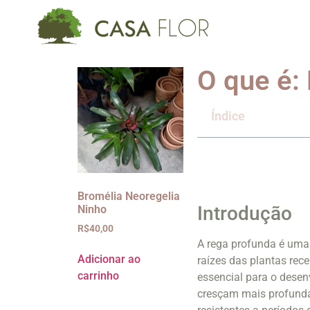
O que é:
Índice
Bromélia Neoregelia
Introdução
Ninho
R$
40,00
A rega profunda é uma t
Adicionar ao
raízes das plantas rec
carrinho
essencial para o desen
cresçam mais profunda