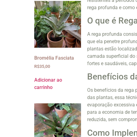
resistentes a períodos
rega profunda e como e
O que é Reg
A rega profunda consis
que ela penetre profun
plantas estão localiza
camada superficial do 
Bromélia Fasciata
fortes e saudáveis, cap
R$
35,00
Benefícios d
Adicionar ao
carrinho
Os benefícios da rega
das plantas, essa técni
evaporação excessiva e
para a economia de tem
reduzida, sem comprom
Como Implem