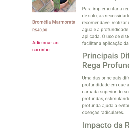
Para implementar a reg
de solo, as necessidade
Bromélia Marmorata
recomendável realizar 
água e a profundidade 
R$
40,00
aplicada. O uso de si
Adicionar ao
facilitar a aplicação d
carrinho
Principais Di
Rega Profun
Uma das principais dife
profundidade em que a 
camada superior do sol
profundas, estimulando
profunda ajuda a evit
doenças radiculares.
Impacto da 