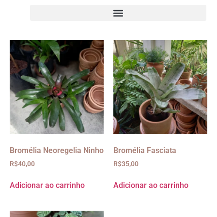
Bromélia Neoregelia Ninho
Bromélia Fasciata
R$
40,00
R$
35,00
Adicionar ao carrinho
Adicionar ao carrinho