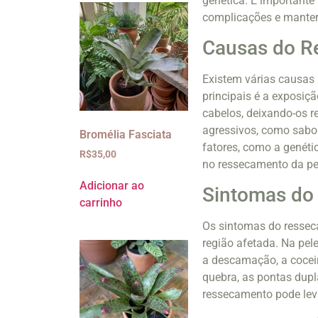
genética. É importante
complicações e manter 
Causas do R
Existem várias causas 
principais é a exposiçã
cabelos, deixando-os r
agressivos, como sabo
Bromélia Fasciata
fatores, como a genéti
R$
35,00
no ressecamento da pel
Adicionar ao
Sintomas do
carrinho
Os sintomas do ressec
região afetada. Na pe
a descamação, a coceir
quebra, as pontas dupl
ressecamento pode lev