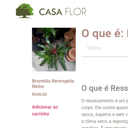
O que é:
Índice
Bromélia Neoregelia
O que é Res
Ninho
R$
40,00
O ressecamento é um p
Adicionar ao
corpo. Ele ocorre quan
carrinho
secos, ásperos e sem v
o clima seco, a exposi