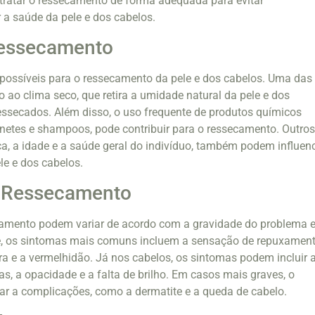
 tratar o ressecamento de forma adequada para evitar
a saúde da pele e dos cabelos.
essecamento
possíveis para o ressecamento da pele e dos cabelos. Uma das
o ao clima seco, que retira a umidade natural da pele e dos
essecados. Além disso, o uso frequente de produtos químicos
netes e shampoos, pode contribuir para o ressecamento. Outro
ca, a idade e a saúde geral do indivíduo, também podem influenc
e e dos cabelos.
 Ressecamento
amento podem variar de acordo com a gravidade do problema e
le, os sintomas mais comuns incluem a sensação de repuxament
a e a vermelhidão. Já nos cabelos, os sintomas podem incluir 
as, a opacidade e a falta de brilho. Em casos mais graves, o
ar a complicações, como a dermatite e a queda de cabelo.