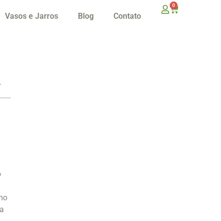
0
Vasos e Jarros
Blog
Contato
o
omo
 a