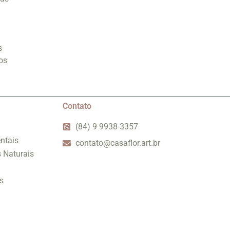
s
os
Contato
(84) 9 9938-3357
ntais
contato@casaflor.art.br
s Naturais
s