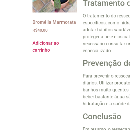
Tratamento 
O tratamento do ressec
Bromélia Marmorata
específicos, como hidr
adotar hábitos saudáve
R$
40,00
proteger a pele e os c
Adicionar ao
necessário consultar u
carrinho
especializado.
Prevenção d
Para prevenir o ressec
diários. Utilizar produ
banhos muito quentes e
beber bastante água s
hidratação e a saúde d
Conclusão
Em resumo, o ressecam