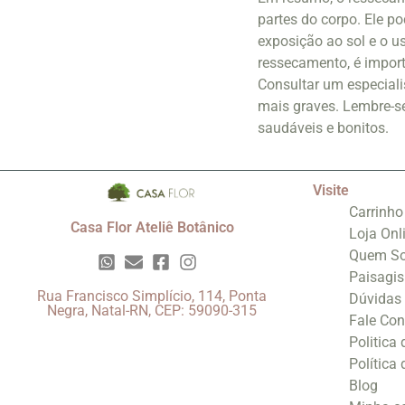
partes do corpo. Ele p
exposição ao sol e o us
ressecamento, é import
Consultar um especiali
mais graves. Lembre-se
saudáveis e bonitos.
Visite
Carrinho
Casa Flor Ateliê Botânico
Loja Onl
Quem S
Paisagi
Rua Francisco Simplício, 114, Ponta
Dúvidas
Negra, Natal-RN, CEP: 59090-315
Fale Co
Politica
Política
Blog