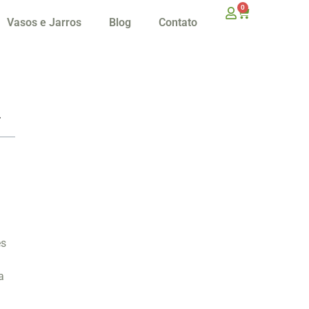
0
Vasos e Jarros
Blog
Contato
es
a