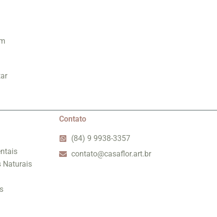
em
tar
Contato
(84) 9 9938-3357
ntais
contato@casaflor.art.br
s Naturais
s