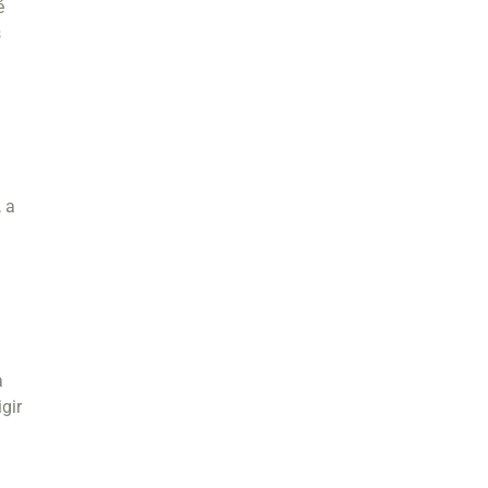
é
s
 a
a
gir