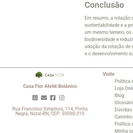
Conclusão
Em resumo, a rotação d
sustentabilidade e a pr
um mesmo terreno, os 
biodiversidade e reduzi
adoção da rotação de c
e o desenvolvimento su
Visite
Politica
Casa Flor Ateliê Botânico
Loja Onl
Blog
Glossári
Rua Francisco Simplício, 114, Ponta
Dúvidas
Negra, Natal-RN, CEP: 59090-315
Carrinho
Política
Minha c