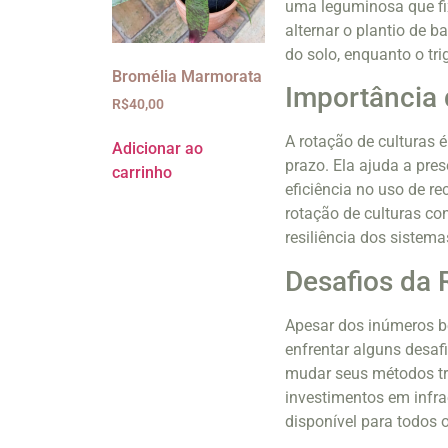
uma leguminosa que fix
alternar o plantio de b
do solo, enquanto o tr
Bromélia Marmorata
Importância 
R$
40,00
A rotação de culturas 
Adicionar ao
prazo. Ela ajuda a pres
carrinho
eficiência no uso de r
rotação de culturas con
resiliência dos sistema
Desafios da 
Apesar dos inúmeros b
enfrentar alguns desafi
mudar seus métodos tra
investimentos em infra
disponível para todos o