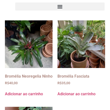
Bromélia Neoregelia Ninho
Bromélia Fasciata
R$
40,00
R$
35,00
Adicionar ao carrinho
Adicionar ao carrinho