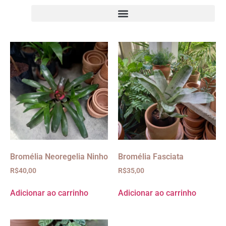
Bromélia Neoregelia Ninho
Bromélia Fasciata
R$
40,00
R$
35,00
Adicionar ao carrinho
Adicionar ao carrinho