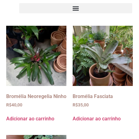
Bromélia Neoregelia Ninho
Bromélia Fasciata
R$
40,00
R$
35,00
Adicionar ao carrinho
Adicionar ao carrinho