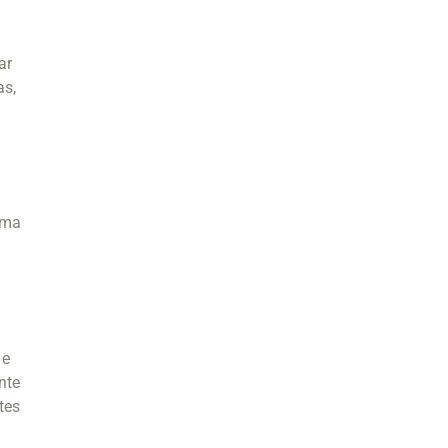
ar
as,
Uma
 e
nte
tes