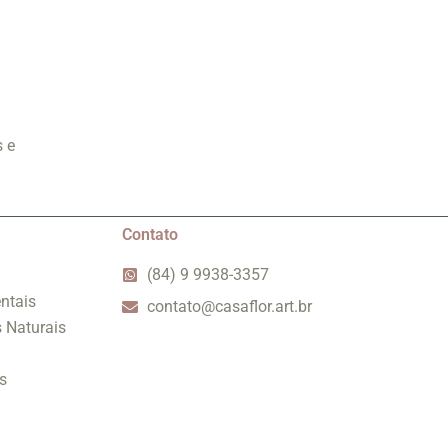
s e
Contato
(84) 9 9938-3357
ntais
contato@casaflor.art.br
s Naturais
s