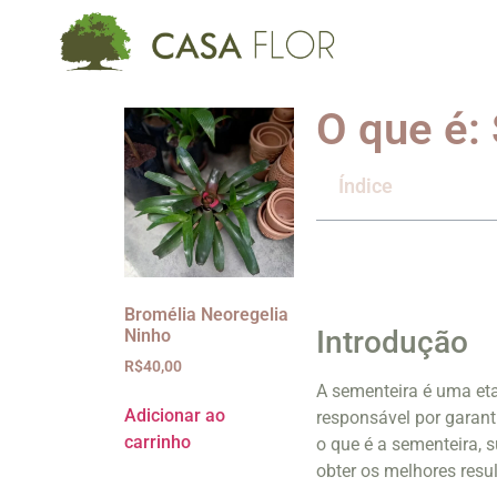
O que é:
Índice
Bromélia Neoregelia
Introdução
Ninho
R$
40,00
A sementeira é uma eta
Adicionar ao
responsável por garant
carrinho
o que é a sementeira, s
obter os melhores resu