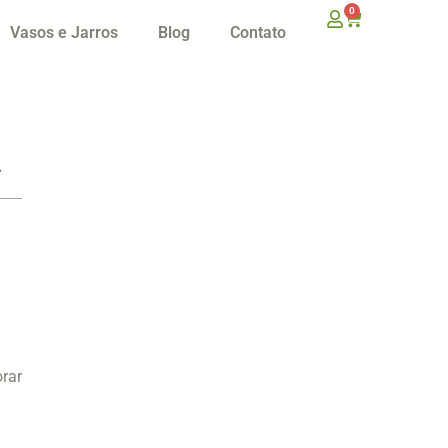
0
Vasos e Jarros
Blog
Contato
orar