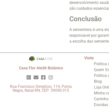
desenvolvimento saudáv
são cuidados essenciai
Conclusão
A sementeira é uma eta
responsável por garan
a escolha das sementes
Visite
Politica
Casa Flor Ateliê Botânico
Quem S
Política
Blog
Rua Francisco Simplício, 114, Ponta
Loja Onl
Negra, Natal-RN, CEP: 59090-315
Minha c
Carrinho
Dúvidas