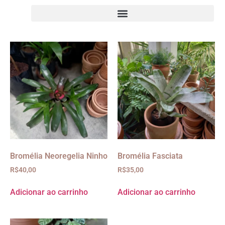
Bromélia Neoregelia Ninho
Bromélia Fasciata
R$
40,00
R$
35,00
Adicionar ao carrinho
Adicionar ao carrinho