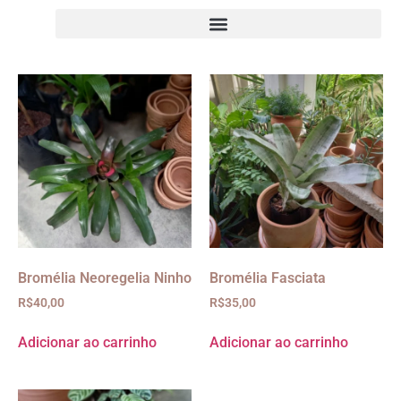
Bromélia Neoregelia Ninho
Bromélia Fasciata
R$
40,00
R$
35,00
Adicionar ao carrinho
Adicionar ao carrinho