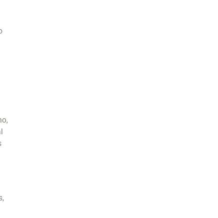
o
ho,
l
s
s,