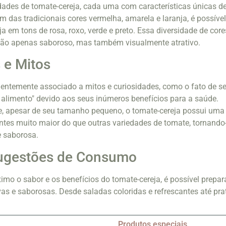
dades de tomate-cereja, cada uma com características únicas d
lém das tradicionais cores vermelha, amarela e laranja, é possíve
a em tons de rosa, roxo, verde e preto. Essa diversidade de core
 não apenas saboroso, mas também visualmente atrativo.
 e Mitos
uentemente associado a mitos e curiosidades, como o fato de se
alimento" devido aos seus inúmeros benefícios para a saúde.
ue, apesar de seu tamanho pequeno, o tomate-cereja possui uma
ntes muito maior do que outras variedades de tomate, tornando
e saborosa.
Sugestões de Consumo
imo o sabor e os benefícios do tomate-cereja, é possível prepar
ivas e saborosas. Desde saladas coloridas e refrescantes até pra
Produtos especiais