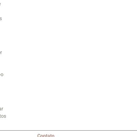
e
l
s
r
-o
ar
tos
Contato