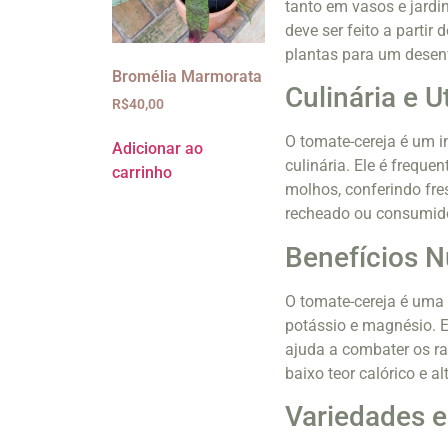
tanto em vasos e jardin
deve ser feito a part
plantas para um desen
Bromélia Marmorata
Culinária e U
R$
40,00
O tomate-cereja é um in
Adicionar ao
culinária. Ele é frequ
carrinho
molhos, conferindo fre
recheado ou consumido
Benefícios N
O tomate-cereja é uma 
potássio e magnésio. 
ajuda a combater os ra
baixo teor calórico e a
Variedades e