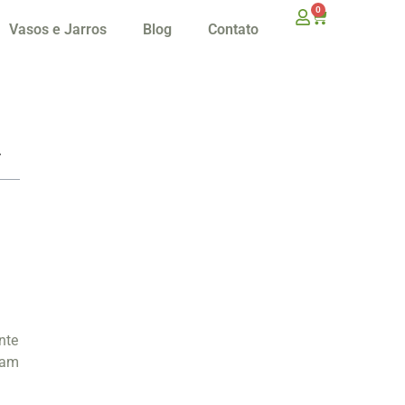
0
Vasos e Jarros
Blog
Contato
nte
nam