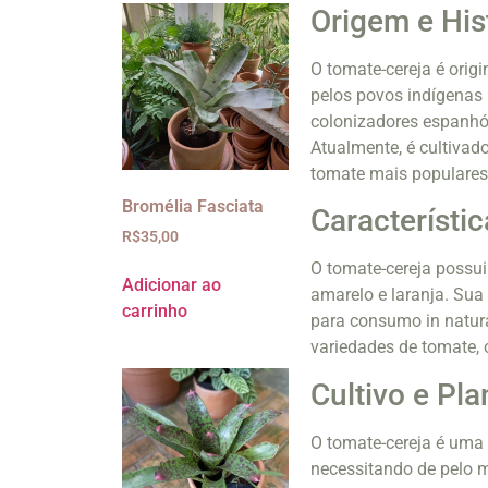
Origem e His
O tomate-cereja é origi
pelos povos indígenas 
colonizadores espanhói
Atualmente, é cultivad
tomate mais populares
Bromélia Fasciata
Característi
R$
35,00
O tomate-cereja possui 
Adicionar ao
amarelo e laranja. Sua
carrinho
para consumo in natura
variedades de tomate, c
Cultivo e Pla
O tomate-cereja é uma
necessitando de pelo me