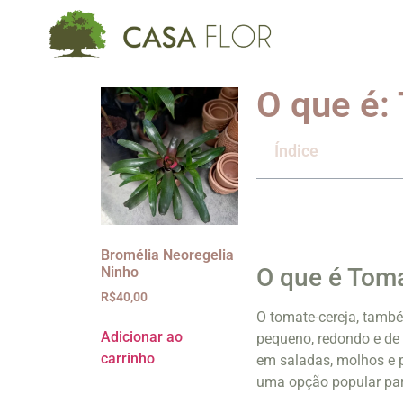
O que é:
Índice
Bromélia Neoregelia
O que é Toma
Ninho
R$
40,00
O tomate-cereja, tamb
Adicionar ao
pequeno, redondo e de 
carrinho
em saladas, molhos e 
uma opção popular para