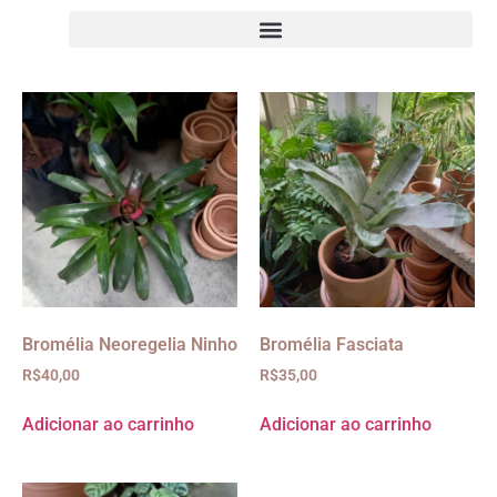
Bromélia Neoregelia Ninho
Bromélia Fasciata
R$
40,00
R$
35,00
Adicionar ao carrinho
Adicionar ao carrinho