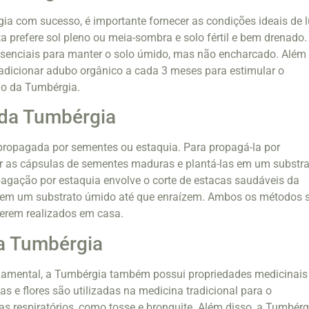
gia com sucesso, é importante fornecer as condições ideais de l
a prefere sol pleno ou meia-sombra e solo fértil e bem drenado.
ssenciais para manter o solo úmido, mas não encharcado. Além
adicionar adubo orgânico a cada 3 meses para estimular o
ão da Tumbérgia.
da Tumbérgia
propagada por sementes ou estaquia. Para propagá-la por
ar as cápsulas de sementes maduras e plantá-las em um substr
pagação por estaquia envolve o corte de estacas saudáveis da
o em um substrato úmido até que enraízem. Ambos os métodos 
serem realizados em casa.
a Tumbérgia
namental, a Tumbérgia também possui propriedades medicinais
as e flores são utilizadas na medicina tradicional para o
s respiratórios, como tosse e bronquite. Além disso, a Tumbérg