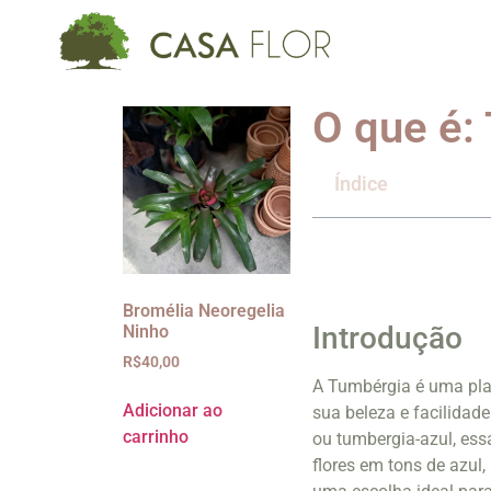
O que é:
Índice
Bromélia Neoregelia
Introdução
Ninho
R$
40,00
A Tumbérgia é uma pla
Adicionar ao
sua beleza e facilidad
carrinho
ou tumbergia-azul, ess
flores em tons de azul,