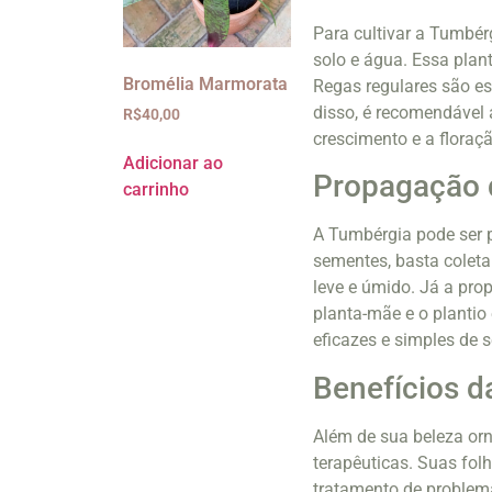
Para cultivar a Tumbér
solo e água. Essa plant
Bromélia Marmorata
Regas regulares são e
disso, é recomendável 
R$
40,00
crescimento e a floraç
Adicionar ao
Propagação 
carrinho
A Tumbérgia pode ser 
sementes, basta colet
leve e úmido. Já a pro
planta-mãe e o planti
eficazes e simples de 
Benefícios d
Além de sua beleza or
terapêuticas. Suas folh
tratamento de problema