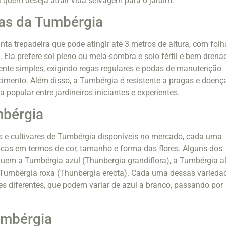
 quem deseja atrair vida selvagem para o jardim.
cas da Tumbérgia
ta trepadeira que pode atingir até 3 metros de altura, com folh
s. Ela prefere sol pleno ou meia-sombra e solo fértil e bem drena
mente simples, exigindo regas regulares e podas de manutenção
scimento. Além disso, a Tumbérgia é resistente a pragas e doenç
popular entre jardineiros iniciantes e experientes.
mbérgia
s e cultivares de Tumbérgia disponíveis no mercado, cada uma
icas em termos de cor, tamanho e forma das flores. Alguns dos
luem a Tumbérgia azul (Thunbergia grandiflora), a Tumbérgia a
a Tumbérgia roxa (Thunbergia erecta). Cada uma dessas varieda
res diferentes, que podem variar de azul a branco, passando por
umbérgia