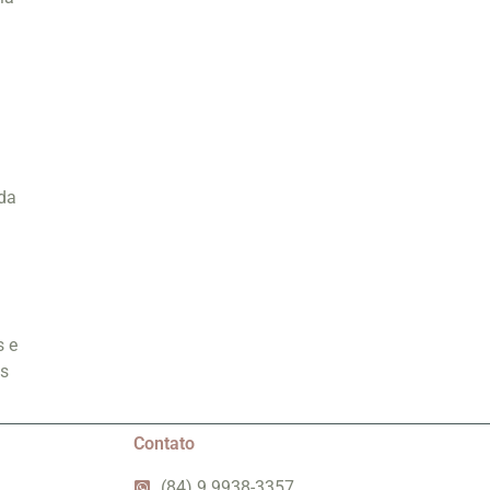
ada
s e
os
Contato
(84) 9 9938-3357