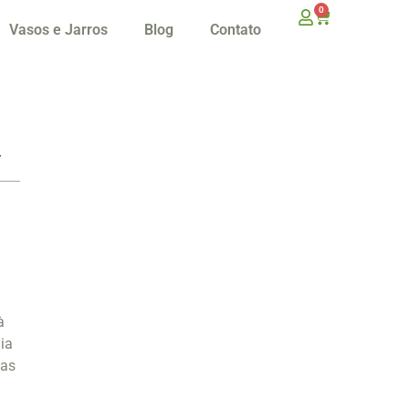
0
Vasos e Jarros
Blog
Contato
à
ia
uas