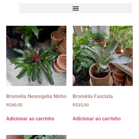
Bromélia Neoregelia Ninho
Bromélia Fasciata
R$
40,00
R$
35,00
Adicionar ao carrinho
Adicionar ao carrinho