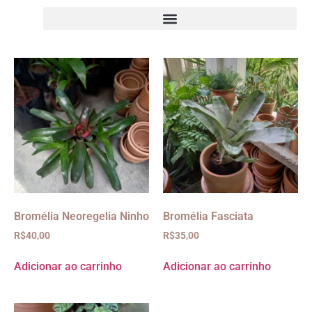
Bromélia Neoregelia Ninho
Bromélia Fasciata
R$
40,00
R$
35,00
Adicionar ao carrinho
Adicionar ao carrinho