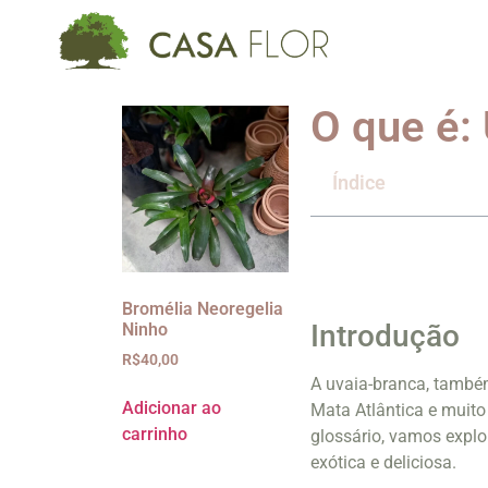
O que é:
Índice
Bromélia Neoregelia
Introdução
Ninho
R$
40,00
A uvaia-branca, também
Adicionar ao
Mata Atlântica e muito
carrinho
glossário, vamos explo
exótica e deliciosa.