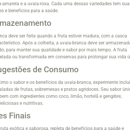
ia-amarela e a uvaia-roxa. Cada uma dessas variedades tem sua
es e benefícios para a saúde.
Armazenamento
anca deve ser feita quando a fruta estiver madura, com a casca
cterístico. Após a colheita, a uvaia-branca deve ser armazenad
ado, para manter sua qualidade e sabor por mais tempo. A fruta
lada ou transformada em conservas para prolongar sua vida út
Sugestões de Consumo
imo o sabor e os benefícios da uvaia-branca, experimente incluí
aladas de frutas, sobremesas e pratos agridoces. Seu sabor úni
bem com ingredientes como coco, limão, hortelã e gengibre,
liciosas e nutritivas.
s Finais
ruta exótica e saborosa, repleta de benefícios para a saúde e