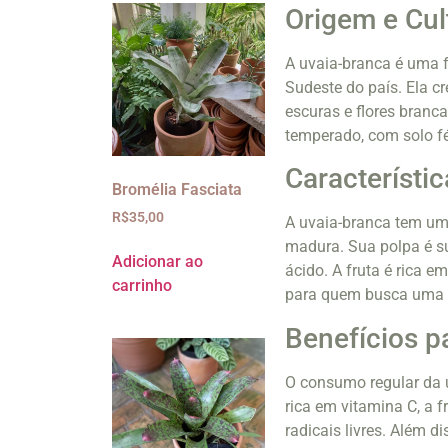
Origem e Cul
A uvaia-branca é uma f
Sudeste do país. Ela c
escuras e flores branca
temperado, com solo fé
Característic
Bromélia Fasciata
R$
35,00
A uvaia-branca tem um
madura. Sua polpa é s
Adicionar ao
ácido. A fruta é rica e
carrinho
para quem busca uma a
Benefícios p
O consumo regular da u
rica em vitamina C, a 
radicais livres. Além 