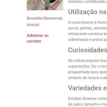
intestino, contribuindo
Utilização n
Bromélia Marmorata
A uvaia-branca é muito
R$
40,00
sucos, geleias, sorvet
refrescante combina be
Adicionar ao
sobremesas e pratos pr
carrinho
Curiosidades
Na cultura popular bras
superstições. Diz a len
prosperidade para que
símbolo de fartura e a
Variedades e
Existem diversas varie
de sabor, tamanho e te