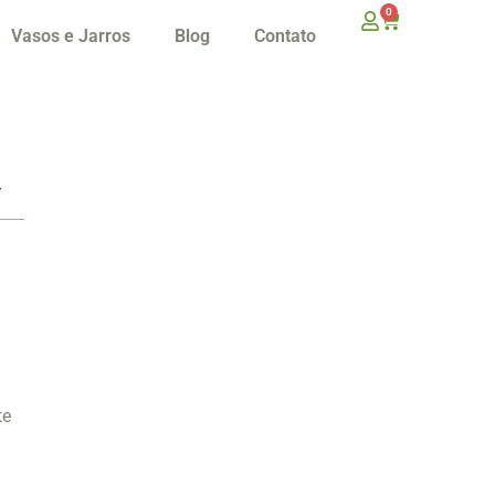
0
Vasos e Jarros
Blog
Contato
a
te