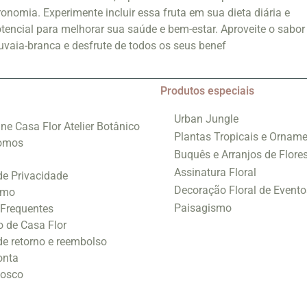
onomia. Experimente incluir essa fruta em sua dieta diária e
tencial para melhorar sua saúde e bem-estar. Aproveite o sabor
 uvaia-branca e desfrute de todos os seus benef
Produtos especiais
Urban Jungle
ine Casa Flor Atelier Botânico
Plantas Tropicais e Orname
omos
Buquês e Arranjos de Flore
Assinatura Floral
 de Privacidade
Decoração Floral de Evento
smo
Paisagismo
 Frequentes
o de Casa Flor
 de retorno e reembolso
onta
nosco