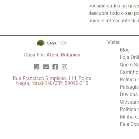
possibilidades na gastr
descubra todo o seu po
único e refrescante da
Visite
Blog
Casa Flor Ateliê Botânico
Loja Onl
Quem S
Carrinho
Rua Francisco Simplício, 114, Ponta
Política
Negra, Natal-RN, CEP: 59090-315
Paisagi
Dúvidas
Glossári
Politica
Minha c
Fale Co