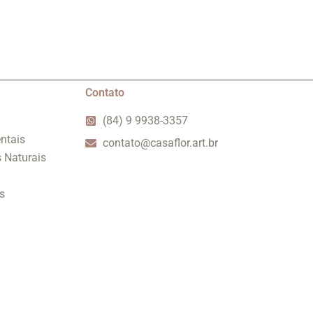
Contato
(84) 9 9938-3357
ntais
contato@casaflor.art.br
s Naturais
s