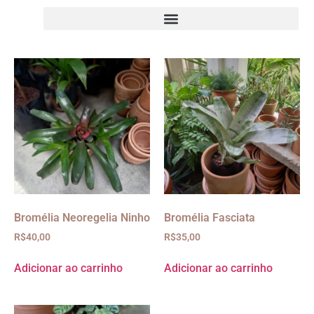
Bromélia Neoregelia Ninho
Bromélia Fasciata
R$
40,00
R$
35,00
Adicionar ao carrinho
Adicionar ao carrinho