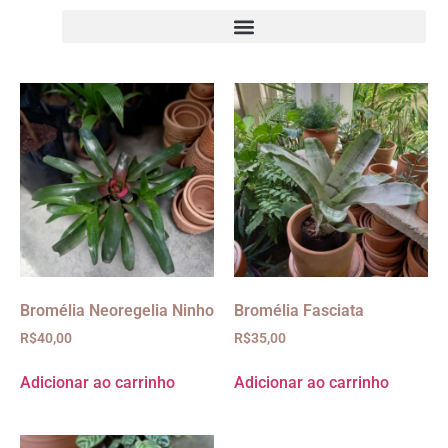
Bromélia Neoregelia Ninho
Bromélia Fasciata
R$
40,00
R$
35,00
Adicionar ao carrinho
Adicionar ao carrinho