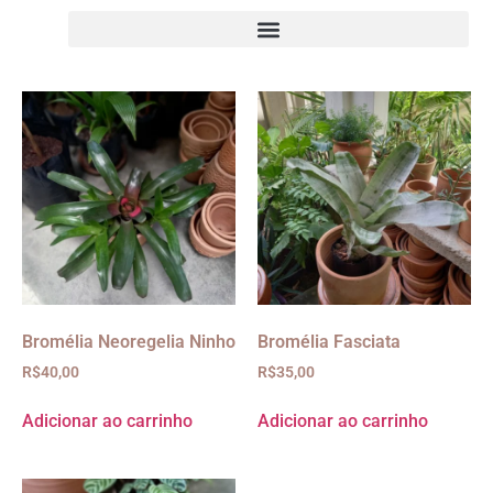
Bromélia Neoregelia Ninho
Bromélia Fasciata
R$
40,00
R$
35,00
Adicionar ao carrinho
Adicionar ao carrinho