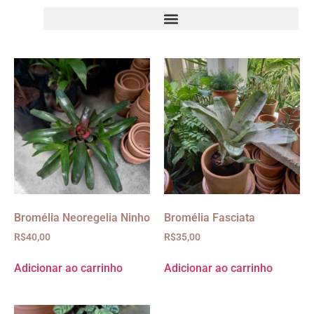
Bromélia Neoregelia Ninho
Bromélia Fasciata
R$
40,00
R$
35,00
Adicionar ao carrinho
Adicionar ao carrinho