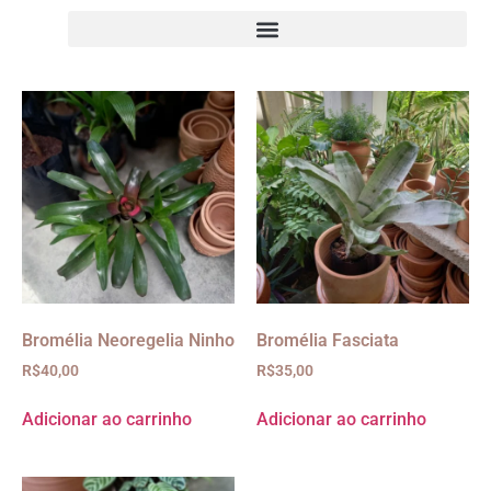
Bromélia Neoregelia Ninho
Bromélia Fasciata
R$
40,00
R$
35,00
Adicionar ao carrinho
Adicionar ao carrinho