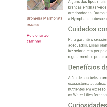
Alguns dos tipos mais
brancas e folhas verde
arredondadas. Outros t
Bromélia Marmorata
a Nymphaea pubescens,
R$
40,00
Cuidados com
Adicionar ao
Para garantir o cresci
carrinho
adequados. Essas plan
luz solar direta por pe
regularmente e podar a
Benefícios d
Além de sua beleza orn
ecossistema aquático. 
nutrientes em excesso,
as Water Lilies fornec
Curiosidades