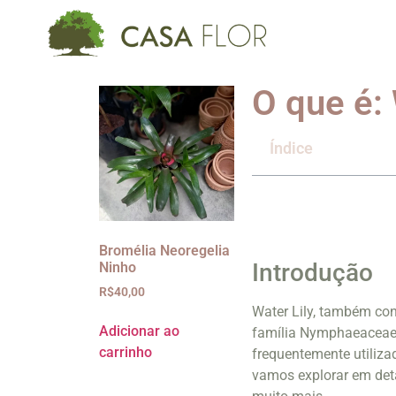
O que é: 
Índice
Bromélia Neoregelia
Introdução
Ninho
R$
40,00
Water Lily, também co
Adicionar ao
família Nymphaeaceae. 
carrinho
frequentemente utiliza
vamos explorar em detal