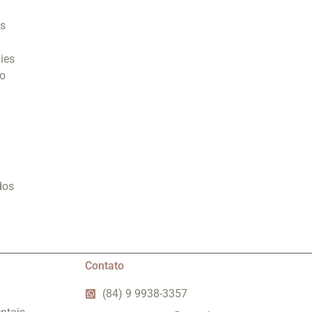
is
ies
lo
dos
Contato
(84) 9 9938-3357