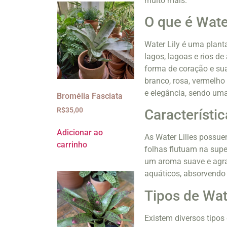
muito mais.
O que é Wate
Water Lily é uma plan
lagos, lagoas e rios de
forma de coração e su
branco, rosa, vermelho
e elegância, sendo um
Bromélia Fasciata
R$
35,00
Característic
Adicionar ao
As Water Lilies possue
carrinho
folhas flutuam na super
um aroma suave e agra
aquáticos, absorvendo n
Tipos de Wat
Existem diversos tipos 