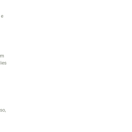
 e
em
lies
so,