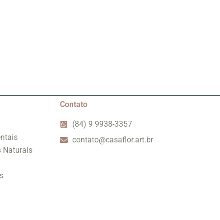
Contato
(84) 9 9938-3357
ntais
contato@casaflor.art.br
s Naturais
s