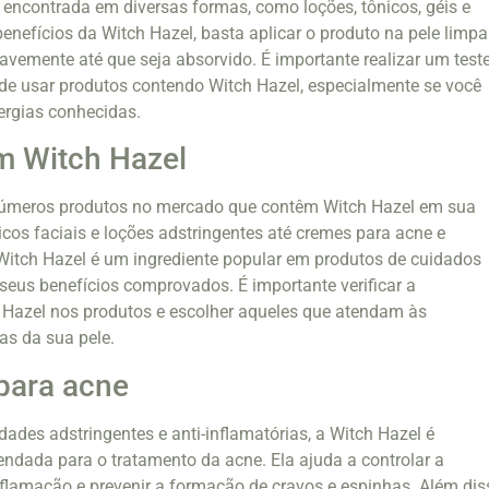
 encontrada em diversas formas, como loções, tônicos, géis e
enefícios da Witch Hazel, basta aplicar o produto na pele limpa
emente até que seja absorvido. É importante realizar um test
 de usar produtos contendo Witch Hazel, especialmente se você
lergias conhecidas.
m Witch Hazel
números produtos no mercado que contêm Witch Hazel em sua
cos faciais e loções adstringentes até cremes para acne e
Witch Hazel é um ingrediente popular em produtos de cuidados
seus benefícios comprovados. É importante verificar a
 Hazel nos produtos e escolher aqueles que atendam às
as da sua pele.
para acne
dades adstringentes e anti-inflamatórias, a Witch Hazel é
dada para o tratamento da acne. Ela ajuda a controlar a
inflamação e prevenir a formação de cravos e espinhas. Além dis