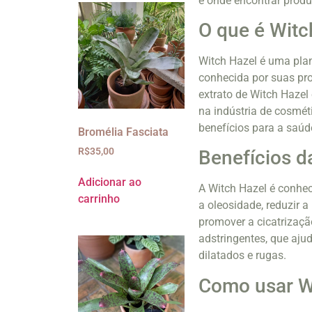
e onde encontrar prod
O que é Witc
Witch Hazel é uma pla
conhecida por suas pro
extrato de Witch Hazel
na indústria de cosmét
benefícios para a saúd
Bromélia Fasciata
R$
35,00
Benefícios d
Adicionar ao
A Witch Hazel é conheci
carrinho
a oleosidade, reduzir a
promover a cicatrizaçã
adstringentes, que ajud
dilatados e rugas.
Como usar W