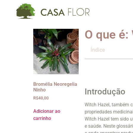
O que é:
Índice
Bromélia Neoregelia
Introdução
Ninho
R$
40,00
Witch Hazel, também 
Adicionar ao
propriedades medicinai
carrinho
Witch Hazel tem sido u
e saúde. Neste glossár