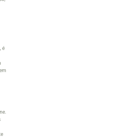
, é
m
 em
ne.
s
te