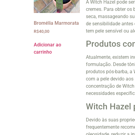
A Witch Hazel pode ser
cremes. Para obter os b
seca, massageando suav
Bromélia Marmorata
de sensibilidade antes
tem pele sensível ou a
R$
40,00
Produtos co
Adicionar ao
carrinho
Atualmente, existem i
formulação. Desde tôni
produtos pós-barba, a 
com a pele devido aos 
concentração de Witch
necessidades específic
Witch Hazel 
Devido às suas proprie
frequentemente recomen
oleosidade, reduzir a 