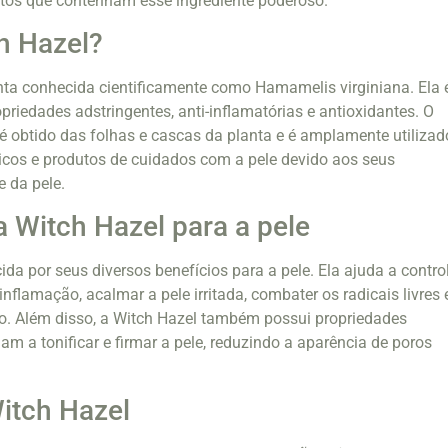
utos que contenham esse ingrediente poderoso.
h Hazel?
nta conhecida cientificamente como Hamamelis virginiana. Ela 
priedades adstringentes, anti-inflamatórias e antioxidantes. O
 é obtido das folhas e cascas da planta e é amplamente utilizad
icos e produtos de cuidados com a pele devido aos seus
e da pele.
a Witch Hazel para a pele
da por seus diversos benefícios para a pele. Ela ajuda a contro
 inflamação, acalmar a pele irritada, combater os radicais livres 
o. Além disso, a Witch Hazel também possui propriedades
am a tonificar e firmar a pele, reduzindo a aparência de poros
itch Hazel