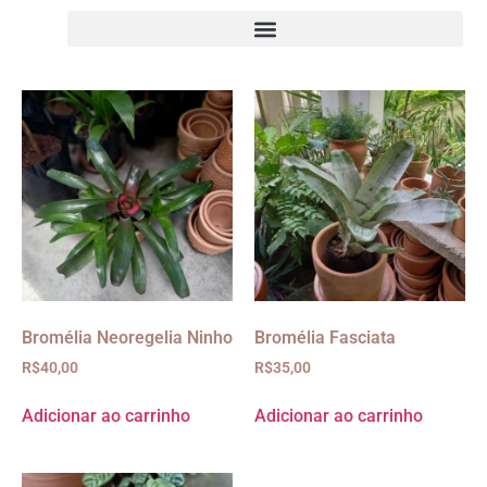
Bromélia Neoregelia Ninho
Bromélia Fasciata
R$
40,00
R$
35,00
Adicionar ao carrinho
Adicionar ao carrinho