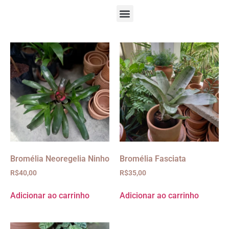
Bromélia Neoregelia Ninho
Bromélia Fasciata
R$
40,00
R$
35,00
Adicionar ao carrinho
Adicionar ao carrinho