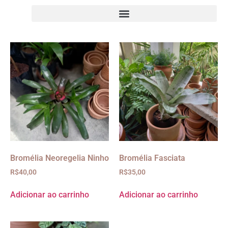
Bromélia Neoregelia Ninho
Bromélia Fasciata
R$
40,00
R$
35,00
Adicionar ao carrinho
Adicionar ao carrinho