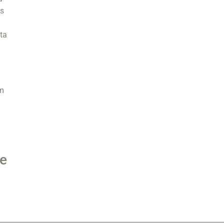
as
ta
im
 e