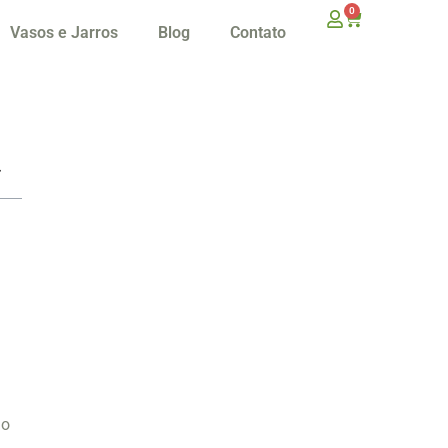
0
Vasos e Jarros
Blog
Contato
 o