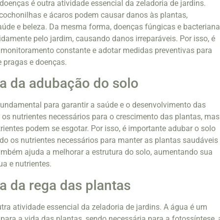
doenças é outra atividade essencial da zeladoria de jardins.
cochonilhas e ácaros podem causar danos às plantas,
de e beleza. Da mesma forma, doenças fúngicas e bacterian
damente pelo jardim, causando danos irreparáveis. Por isso, é
m monitoramento constante e adotar medidas preventivas para
de pragas e doenças.
a da adubação do solo
fundamental para garantir a saúde e o desenvolvimento das
e os nutrientes necessários para o crescimento das plantas, mas
ientes podem se esgotar. Por isso, é importante adubar o solo
do os nutrientes necessários para manter as plantas saudáveis
ambém ajuda a melhorar a estrutura do solo, aumentando sua
a e nutrientes.
a da rega das plantas
tra atividade essencial da zeladoria de jardins. A água é um
ara a vida das plantas, sendo necessária para a fotossíntese, 