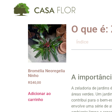
O que é: 
Índice
Bromélia Neoregelia
A importânci
Ninho
R$
40,00
A zeladoria de jardins
Adicionar ao
áreas verdes. Um jard
carrinho
contribui para o bem-e
envolve uma série de at