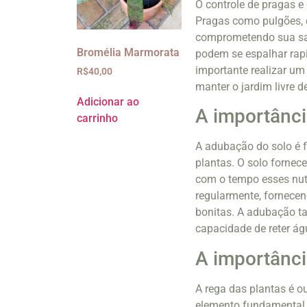
O controle de pragas e 
Pragas como pulgões, 
comprometendo sua saú
Bromélia Marmorata
podem se espalhar rapi
importante realizar u
R$
40,00
manter o jardim livre 
Adicionar ao
A importânci
carrinho
A adubação do solo é 
plantas. O solo fornec
com o tempo esses nutr
regularmente, fornecen
bonitas. A adubação t
capacidade de reter águ
A importânci
A rega das plantas é ou
elemento fundamental p