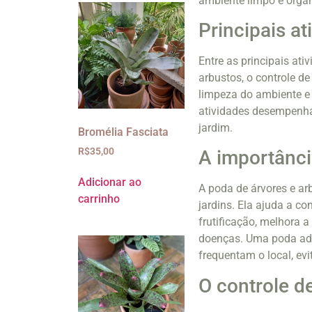
ambiente limpo e orga
Principais at
Entre as principais ati
arbustos, o controle d
limpeza do ambiente 
atividades desempenha
jardim.
Bromélia Fasciata
R$
35,00
A importânci
Adicionar ao
A poda de árvores e ar
carrinho
jardins. Ela ajuda a co
frutificação, melhora a
doenças. Uma poda ad
frequentam o local, ev
O controle d