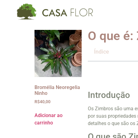
O que é:
Índice
Bromélia Neoregelia
Introdução
Ninho
R$
40,00
Os Zimbros são uma esp
Adicionar ao
por suas propriedades 
carrinho
detalhes o que são os Z
O que são Z