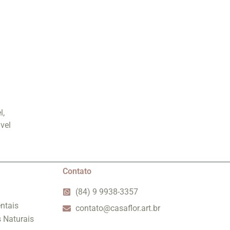
l,
vel
Contato
(84) 9 9938-3357
ntais
contato@casaflor.art.br
s Naturais