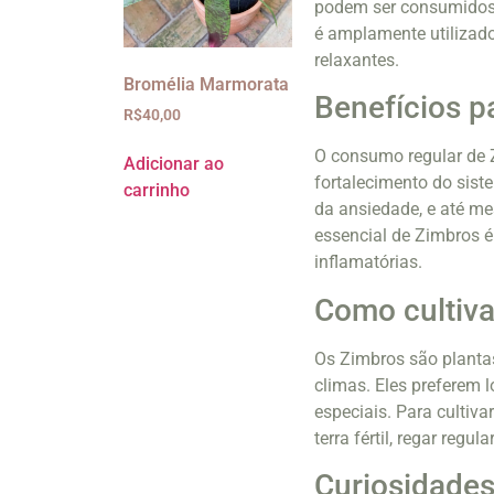
podem ser consumidos i
é amplamente utilizado
relaxantes.
Bromélia Marmorata
Benefícios p
R$
40,00
O consumo regular de Z
Adicionar ao
fortalecimento do sist
carrinho
da ansiedade, e até me
essencial de Zimbros é
inflamatórias.
Como cultiva
Os Zimbros são plantas 
climas. Eles preferem 
especiais. Para culti
terra fértil, regar regu
Curiosidades