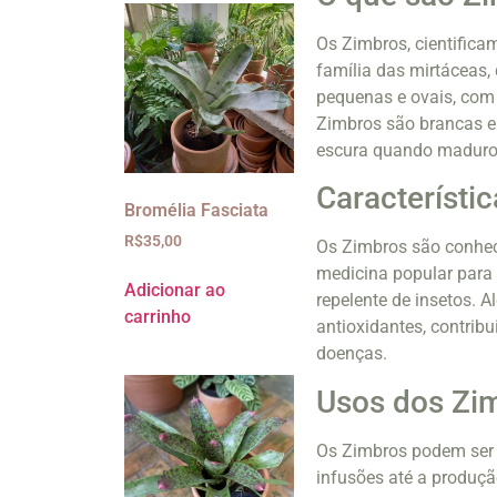
Os Zimbros, cientifica
família das mirtáceas,
pequenas e ovais, com 
Zimbros são brancas e 
escura quando maduro
Característi
Bromélia Fasciata
R$
35,00
Os Zimbros são conheci
medicina popular para 
Adicionar ao
repelente de insetos. A
carrinho
antioxidantes, contrib
doenças.
Usos dos Zi
Os Zimbros podem ser u
infusões até a produçã