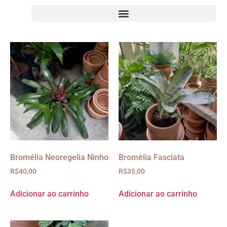
Bromélia Neoregelia Ninho
Bromélia Fasciata
R$
40,00
R$
35,00
Adicionar ao carrinho
Adicionar ao carrinho