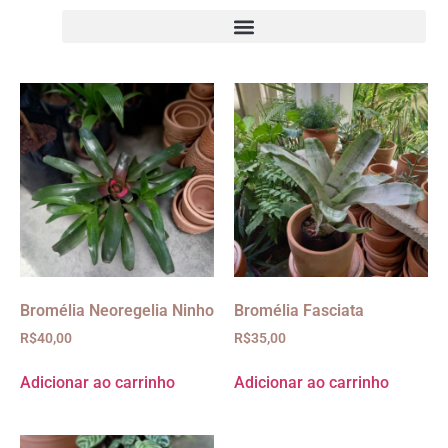
Bromélia Neoregelia Ninho
Bromélia Fasciata
R$
40,00
R$
35,00
Adicionar ao carrinho
Adicionar ao carrinho