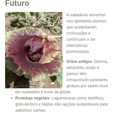
Futuro
A sabedoria ancestral
nos apresenta plantas
que sustentaram
civilizações e
continuam a ser
alternativas
promissoras:
Grãos antigos
: Quinoa,
amaranto, sorgo e
painço têm
conquistado paladares
globais por serem ricos
em nutrientes e livres de glúten.
Proteínas vegetais
: Leguminosas como lentilhas,
grão-de-bico e feijões são opções sustentáveis para
substituir carnes.