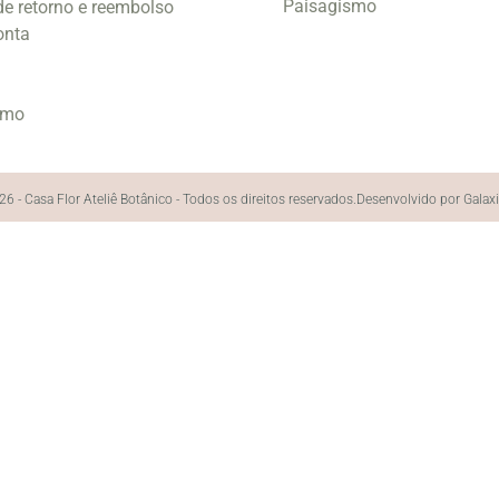
Paisagismo
 de retorno e reembolso
onta
smo
6 - Casa Flor Ateliê Botânico - Todos os direitos reservados.
Desenvolvido por Galax