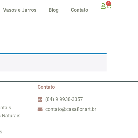
0
Vasos e Jarros
Blog
Contato
Contato
(84) 9 9938-3357
ntais
contato@casaflor.art.br
s Naturais
s