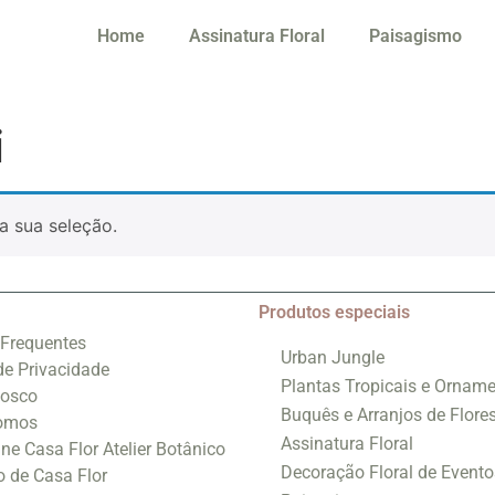
Home
Assinatura Floral
Paisagismo
i
a sua seleção.
Produtos especiais
 Frequentes
Urban Jungle
 de Privacidade
Plantas Tropicais e Orname
nosco
Buquês e Arranjos de Flore
omos
Assinatura Floral
ine Casa Flor Atelier Botânico
Decoração Floral de Evento
o de Casa Flor