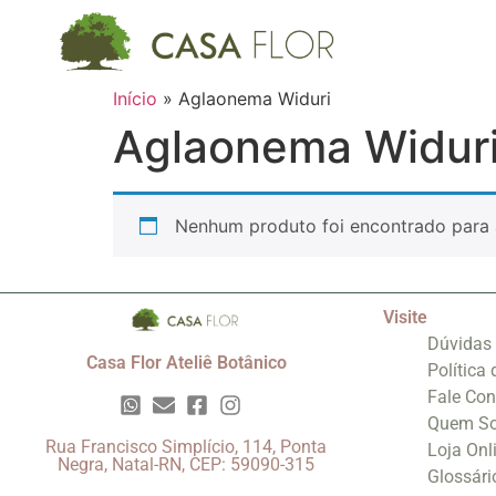
Início
»
Aglaonema Widuri
Aglaonema Widur
Nenhum produto foi encontrado para 
Visite
Dúvidas
Casa Flor Ateliê Botânico
Política
Fale Co
Quem S
Rua Francisco Simplício, 114, Ponta
Loja Onl
Negra, Natal-RN, CEP: 59090-315
Glossári