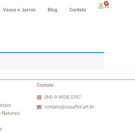
0
Vasos e Jarros
Blog
Contato
Contato
(84) 9 9938-3357
ntais
contato@casaflor.art.br
s Naturais
s