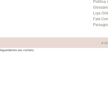
Politica
Glossári
Loja Onl
Fale Co
Paisagi
© 202
Aguardamos seu contato.