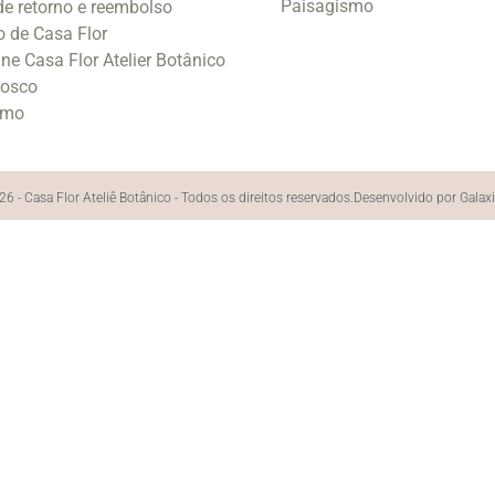
Paisagismo
 de retorno e reembolso
o de Casa Flor
ine Casa Flor Atelier Botânico
nosco
smo
6 - Casa Flor Ateliê Botânico - Todos os direitos reservados.
Desenvolvido por Galax