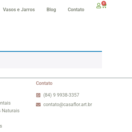
0
Vasos e Jarros
Blog
Contato
Contato
(84) 9 9938-3357
ntais
contato@casaflor.art.br
s Naturais
s