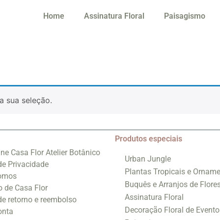
Home
Assinatura Floral
Paisagismo
a sua seleção.
Produtos especiais
ine Casa Flor Atelier Botânico
Urban Jungle
 de Privacidade
Plantas Tropicais e Orname
omos
Buquês e Arranjos de Flore
o de Casa Flor
Assinatura Floral
 de retorno e reembolso
Decoração Floral de Evento
onta