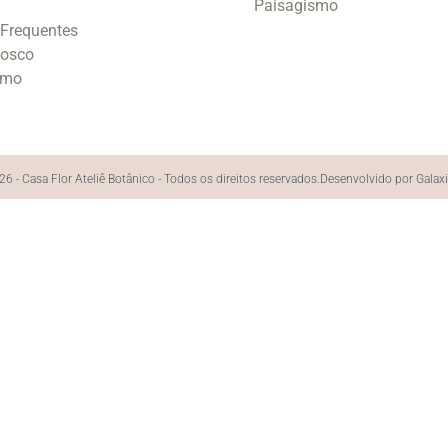
Paisagismo
 Frequentes
nosco
smo
6 - Casa Flor Ateliê Botânico - Todos os direitos reservados.
Desenvolvido por Galax