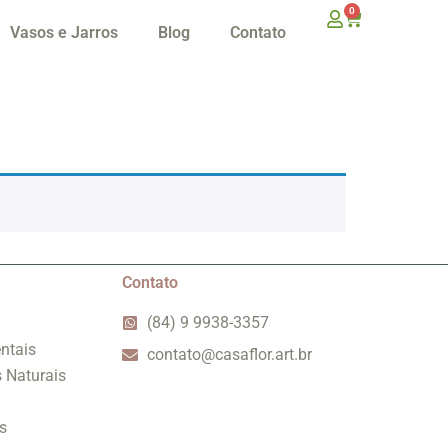
0
Vasos e Jarros
Blog
Contato
Contato
(84) 9 9938-3357
ntais
contato@casaflor.art.br
s Naturais
s