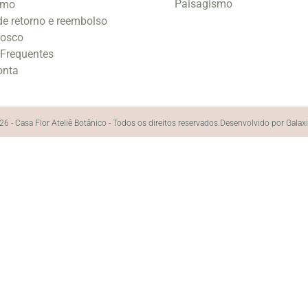
Paisagismo
smo
 de retorno e reembolso
nosco
 Frequentes
onta
6 - Casa Flor Ateliê Botânico - Todos os direitos reservados.
Desenvolvido por Galax