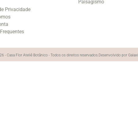
Paisagismo
 de Privacidade
omos
onta
 Frequentes
6 - Casa Flor Ateliê Botânico - Todos os direitos reservados.
Desenvolvido por Galax