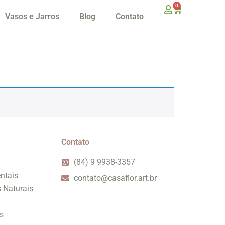
0
Vasos e Jarros
Blog
Contato
Contato
(84) 9 9938-3357
ntais
contato@casaflor.art.br
s Naturais
s