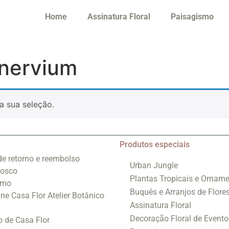
Home
Assinatura Floral
Paisagismo
inervium
a sua seleção.
Produtos especiais
 de retorno e reembolso
Urban Jungle
nosco
Plantas Tropicais e Orname
smo
Buquês e Arranjos de Flore
ine Casa Flor Atelier Botânico
Assinatura Floral
Decoração Floral de Evento
o de Casa Flor