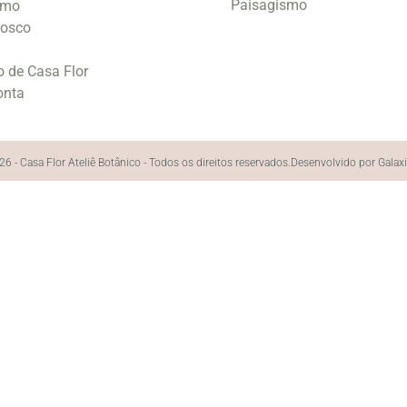
Paisagismo
smo
nosco
o de Casa Flor
onta
6 - Casa Flor Ateliê Botânico - Todos os direitos reservados.
Desenvolvido por Galax