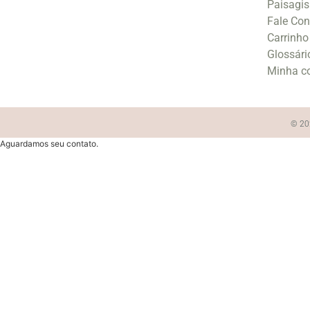
Paisagi
Fale Co
Carrinho
Glossári
Minha c
© 202
Aguardamos seu contato.