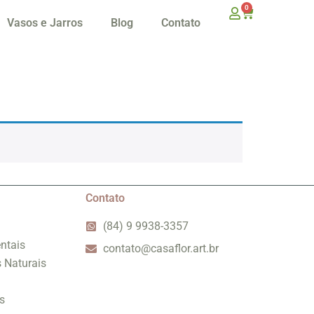
0
Vasos e Jarros
Blog
Contato
Contato
(84) 9 9938-3357
ntais
contato@casaflor.art.br
s Naturais
s