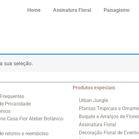
Home
Assinatura Floral
Paisagismo
a sua seleção.
Produtos especiais
 Frequentes
Urban Jungle
 de Privacidade
Plantas Tropicais e Orname
omos
Buquês e Arranjos de Flore
ine Casa Flor Atelier Botânico
Assinatura Floral
Decoração Floral de Evento
 de retorno e reembolso