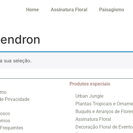
Home
Assinatura Floral
Paisagismo
dendron
a sua seleção.
Produtos especiais
smo
Urban Jungle
 de Privacidade
Plantas Tropicais e Orname
Buquês e Arranjos de Flore
nosco
Assinatura Floral
omos
Decoração Floral de Evento
 Frequentes