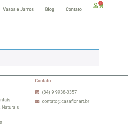
0
Vasos e Jarros
Blog
Contato
Contato
(84) 9 9938-3357
ntais
contato@casaflor.art.br
s Naturais
s