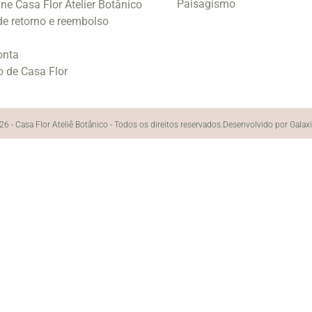
Paisagismo
ine Casa Flor Atelier Botânico
 de retorno e reembolso
onta
o de Casa Flor
6 - Casa Flor Ateliê Botânico - Todos os direitos reservados.
Desenvolvido por Galax