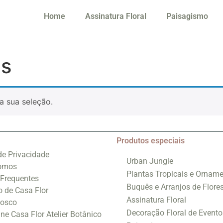
Home
Assinatura Floral
Paisagismo
as
a sua seleção.
Produtos especiais
 de Privacidade
Urban Jungle
omos
Plantas Tropicais e Orname
 Frequentes
Buquês e Arranjos de Flore
o de Casa Flor
Assinatura Floral
nosco
Decoração Floral de Evento
ine Casa Flor Atelier Botânico