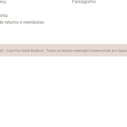
Paisagismo
smo
onta
 de retorno e reembolso
6 - Casa Flor Ateliê Botânico - Todos os direitos reservados.
Desenvolvido por Galax