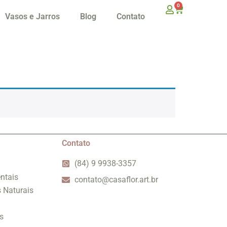
0
Vasos e Jarros
Blog
Contato
Contato
(84) 9 9938-3357
ntais
contato@casaflor.art.br
s Naturais
s