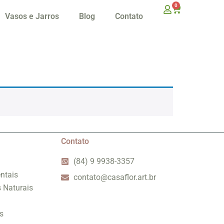
0
Vasos e Jarros
Blog
Contato
Contato
(84) 9 9938-3357
ntais
contato@casaflor.art.br
s Naturais
s