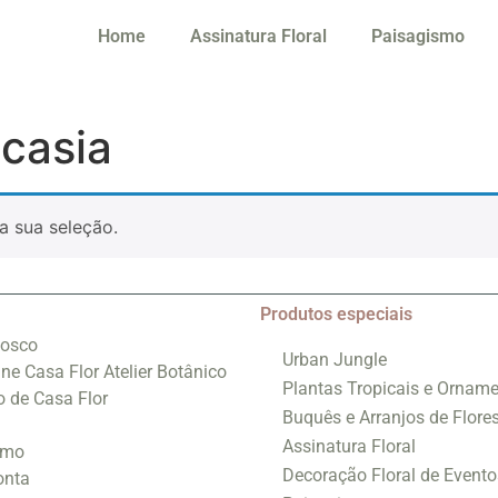
Home
Assinatura Floral
Paisagismo
casia
a sua seleção.
Produtos especiais
nosco
Urban Jungle
ine Casa Flor Atelier Botânico
Plantas Tropicais e Orname
o de Casa Flor
Buquês e Arranjos de Flore
Assinatura Floral
smo
Decoração Floral de Evento
onta