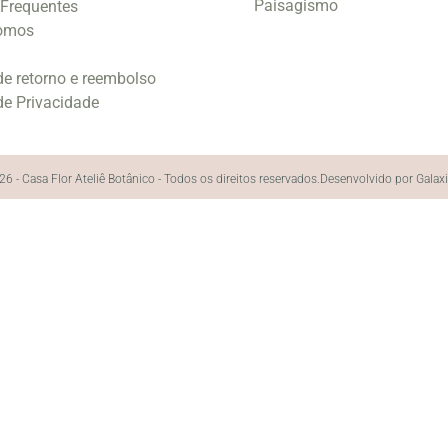
Paisagismo
 Frequentes
omos
 de retorno e reembolso
 de Privacidade
6 - Casa Flor Ateliê Botânico - Todos os direitos reservados.
Desenvolvido por Galax