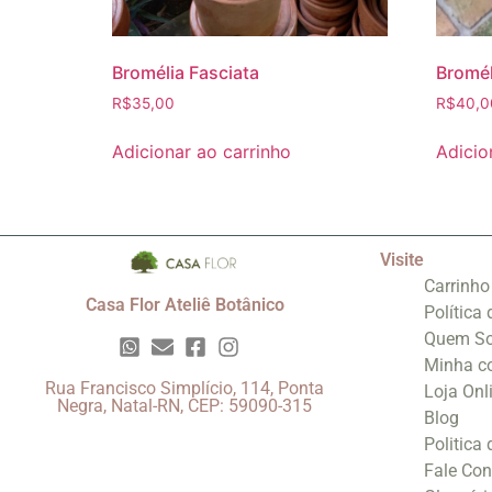
Bromélia Fasciata
Bromél
R$
35,00
R$
40,0
Adicionar ao carrinho
Adicio
Visite
Carrinho
Casa Flor Ateliê Botânico
Política
Quem S
Minha c
Rua Francisco Simplício, 114, Ponta
Loja Onl
Negra, Natal-RN, CEP: 59090-315
Blog
Politica
Fale Co