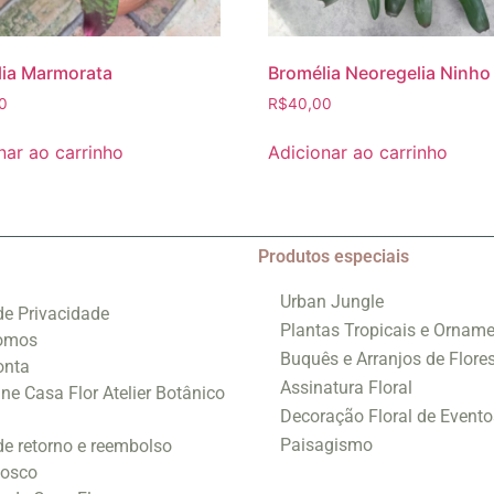
ia Marmorata
Bromélia Neoregelia Ninho
0
R$
40,00
nar ao carrinho
Adicionar ao carrinho
Produtos especiais
Urban Jungle
 de Privacidade
Plantas Tropicais e Orname
omos
Buquês e Arranjos de Flore
onta
Assinatura Floral
ine Casa Flor Atelier Botânico
Decoração Floral de Evento
Paisagismo
 de retorno e reembolso
nosco