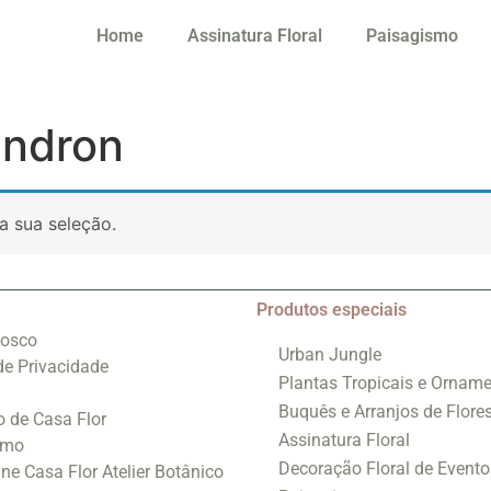
Home
Assinatura Floral
Paisagismo
endron
a sua seleção.
Produtos especiais
nosco
Urban Jungle
 de Privacidade
Plantas Tropicais e Orname
Buquês e Arranjos de Flore
o de Casa Flor
Assinatura Floral
smo
Decoração Floral de Evento
ine Casa Flor Atelier Botânico