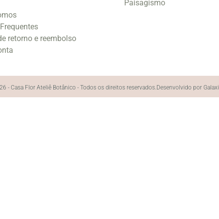
Paisagismo
omos
 Frequentes
 de retorno e reembolso
onta
6 - Casa Flor Ateliê Botânico - Todos os direitos reservados.
Desenvolvido por Galax