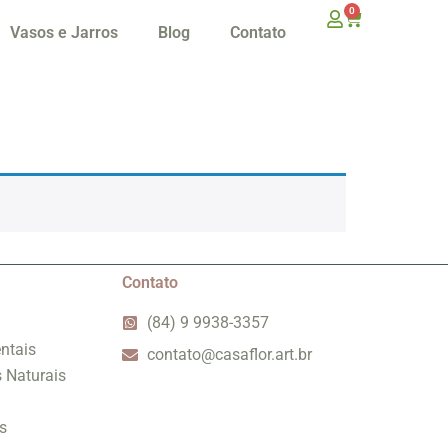
0
Vasos e Jarros
Blog
Contato
Contato
(84) 9 9938-3357
ntais
contato@casaflor.art.br
s Naturais
s