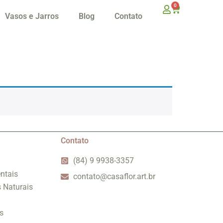
0
Vasos e Jarros
Blog
Contato
Contato
(84) 9 9938-3357
ntais
contato@casaflor.art.br
s Naturais
s