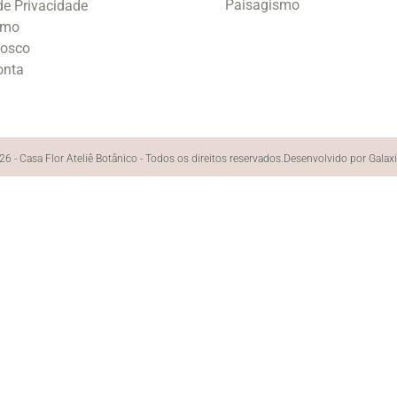
Paisagismo
 de Privacidade
smo
nosco
onta
6 - Casa Flor Ateliê Botânico - Todos os direitos reservados.
Desenvolvido por Galax