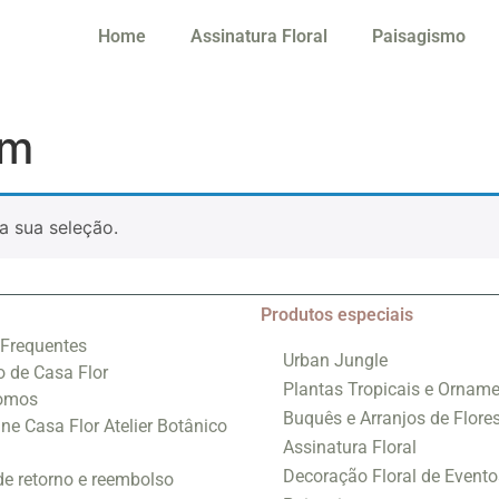
Home
Assinatura Floral
Paisagismo
im
a sua seleção.
Produtos especiais
 Frequentes
Urban Jungle
o de Casa Flor
Plantas Tropicais e Orname
omos
Buquês e Arranjos de Flore
ine Casa Flor Atelier Botânico
Assinatura Floral
Decoração Floral de Evento
 de retorno e reembolso