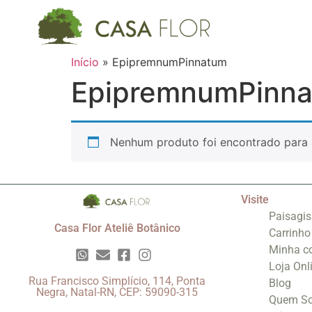
Início
»
EpipremnumPinnatum
EpipremnumPinn
Nenhum produto foi encontrado para 
Visite
Paisagi
Casa Flor Ateliê Botânico
Carrinho
Minha c
Loja Onl
Rua Francisco Simplício, 114, Ponta
Blog
Negra, Natal-RN, CEP: 59090-315
Quem S