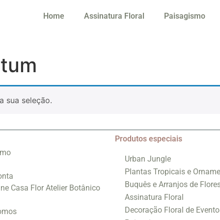
Home
Assinatura Floral
Paisagismo
atum
a sua seleção.
Produtos especiais
smo
Urban Jungle
Plantas Tropicais e Orname
onta
Buquês e Arranjos de Flore
ine Casa Flor Atelier Botânico
Assinatura Floral
Decoração Floral de Evento
omos