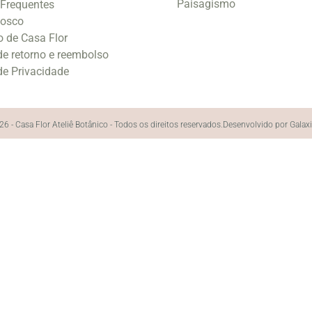
Paisagismo
 Frequentes
nosco
o de Casa Flor
 de retorno e reembolso
 de Privacidade
6 - Casa Flor Ateliê Botânico - Todos os direitos reservados.
Desenvolvido por Galax