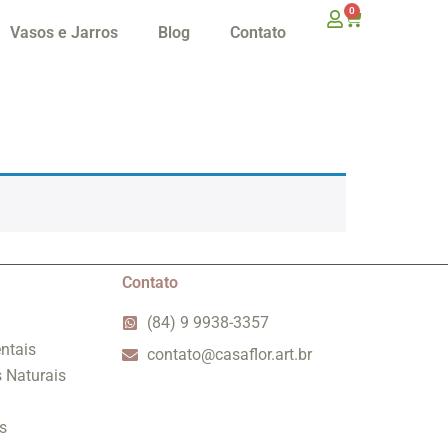
0
Vasos e Jarros
Blog
Contato
Contato
(84) 9 9938-3357
ntais
contato@casaflor.art.br
s Naturais
s