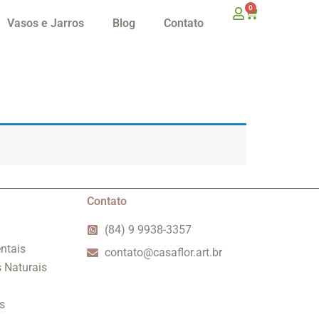
0
Vasos e Jarros
Blog
Contato
Contato
(84) 9 9938-3357
ntais
contato@casaflor.art.br
s Naturais
s