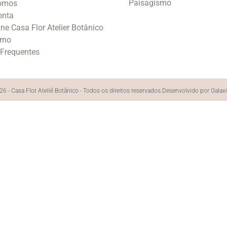
Paisagismo
omos
onta
ine Casa Flor Atelier Botânico
smo
 Frequentes
6 - Casa Flor Ateliê Botânico - Todos os direitos reservados.
Desenvolvido por Galax