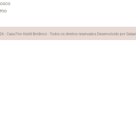
nosco
smo
6 - Casa Flor Ateliê Botânico - Todos os direitos reservados.
Desenvolvido por Galax