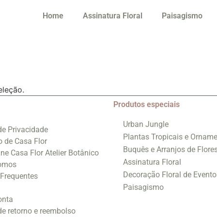
Home
Assinatura Floral
Paisagismo
eleção.
Produtos especiais
Urban Jungle
 de Privacidade
Plantas Tropicais e Orname
o de Casa Flor
Buquês e Arranjos de Flore
ine Casa Flor Atelier Botânico
Assinatura Floral
omos
Decoração Floral de Evento
 Frequentes
Paisagismo
onta
 de retorno e reembolso