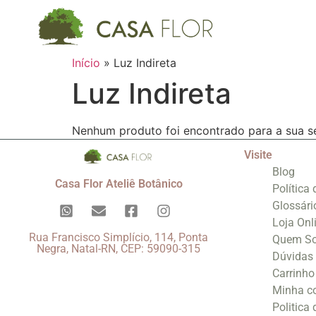
Início
»
Luz Indireta
Luz Indireta
Nenhum produto foi encontrado para a sua s
Visite
Blog
Casa Flor Ateliê Botânico
Política
Glossári
Loja Onl
Rua Francisco Simplício, 114, Ponta
Quem S
Negra, Natal-RN, CEP: 59090-315
Dúvidas
Carrinho
Minha c
Politica