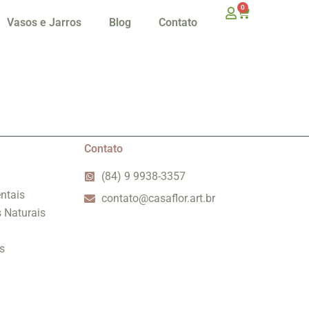
0
Vasos e Jarros
Blog
Contato
Contato
(84) 9 9938-3357
ntais
contato@casaflor.art.br
s Naturais
s