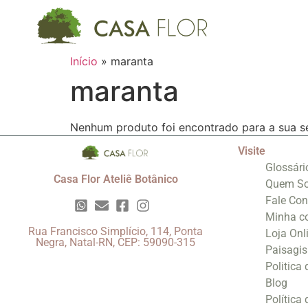
Início
»
maranta
maranta
Nenhum produto foi encontrado para a sua s
Visite
Glossári
Casa Flor Ateliê Botânico
Quem S
Fale Co
Minha c
Rua Francisco Simplício, 114, Ponta
Loja Onl
Negra, Natal-RN, CEP: 59090-315
Paisagi
Politica
Blog
Política