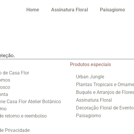
Home
Assinatura Floral
Paisagismo
eleção.
Produtos especiais
o de Casa Flor
Urban Jungle
omos
Plantas Tropicais e Orname
nosco
Buquês e Arranjos de Flore
onta
Assinatura Floral
ine Casa Flor Atelier Botânico
Decoração Floral de Evento
smo
Paisagismo
 de retorno e reembolso
 de Privacidade