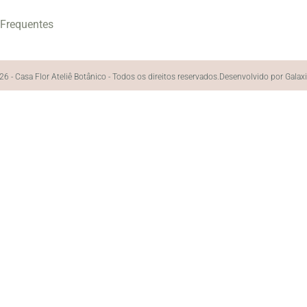
 Frequentes
6 - Casa Flor Ateliê Botânico - Todos os direitos reservados.
Desenvolvido por Galax