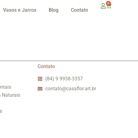
0
Vasos e Jarros
Blog
Contato
Contato
(84) 9 9938-3357
ntais
contato@casaflor.art.br
s Naturais
s