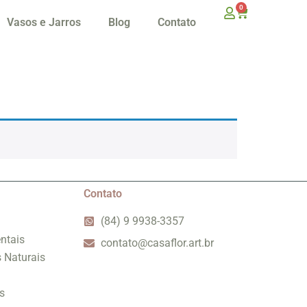
0
Vasos e Jarros
Blog
Contato
Contato
(84) 9 9938-3357
ntais
contato@casaflor.art.br
s Naturais
s