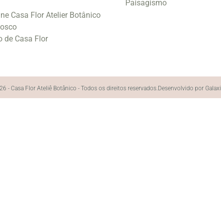
Paisagismo
ine Casa Flor Atelier Botânico
nosco
o de Casa Flor
6 - Casa Flor Ateliê Botânico - Todos os direitos reservados.
Desenvolvido por Galax