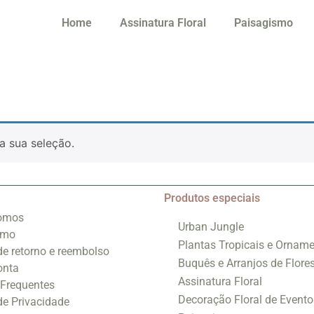
Home
Assinatura Floral
Paisagismo
a sua seleção.
Produtos especiais
omos
Urban Jungle
smo
Plantas Tropicais e Orname
 de retorno e reembolso
Buquês e Arranjos de Flore
onta
Assinatura Floral
 Frequentes
Decoração Floral de Evento
 de Privacidade